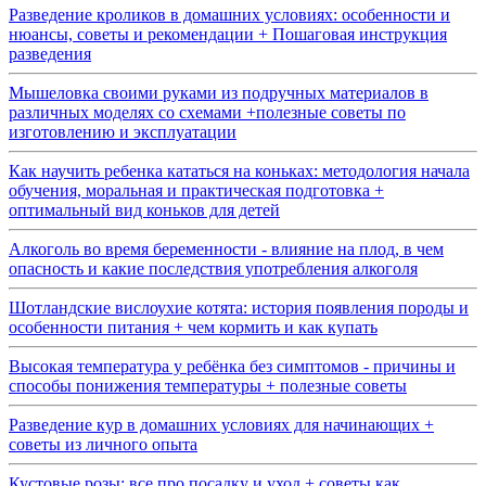
Разведение кроликов в домашних условиях: особенности и
нюансы, советы и рекомендации + Пошаговая инструкция
разведения
Мышеловка своими руками из подручных материалов в
различных моделях со схемами +полезные советы по
изготовлению и эксплуатации
Как научить ребенка кататься на коньках: методология начала
обучения, моральная и практическая подготовка +
оптимальный вид коньков для детей
Алкоголь во время беременности - влияние на плод, в чем
опасность и какие последствия употребления алкоголя
Шотландские вислоухие котята: история появления породы и
особенности питания + чем кормить и как купать
Высокая температура у ребёнка без симптомов - причины и
способы понижения температуры + полезные советы
Разведение кур в домашних условиях для начинающих +
советы из личного опыта
Кустовые розы: все про посадку и уход + советы как